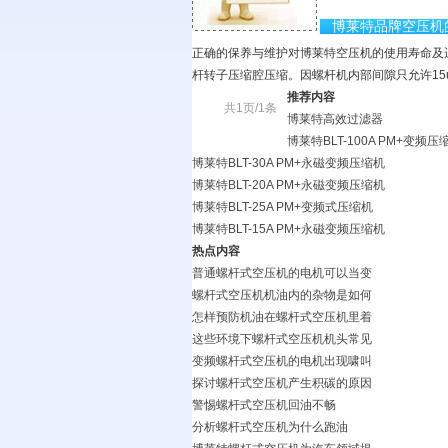
博莱特品牌空压机
正确的保养与维护对博莱特空压机的使用寿命及
杆转子压缩腔压缩。因螺杆机内部间隙只允许15u
推荐内容
共1页/1条
博莱特高效过滤器
博莱特BLT-100A PM+变频压
博莱特BLT-30A PM+永磁变频压缩机
博莱特BLT-20A PM+永磁变频压缩机
博莱特BLT-25A PM+变频式压缩机
博莱特BLT-15A PM+永磁变频压缩机
热点内容
普通螺杆式空压机的电机可以当变
螺杆式空压机机油内的杂物是如何
怎样预防机油在螺杆式空压机里着
这些环境下螺杆式空压机机头常见
变频螺杆式空压机的电机出现啸叫
探讨螺杆式空压机产生积碳的原因
警惕螺杆式空压机回油不畅
分析螺杆式空压机为什么跑油